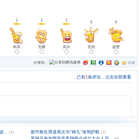
1
1
1
0
0
杯具
无聊
高兴
支持
超赞
分享到：
收藏
..
·
新竹救生滑道再次为“神九”保驾护航
(1)
(1)
·
凤翔县参加西安市凤翔商会成立大会人员...
(0)