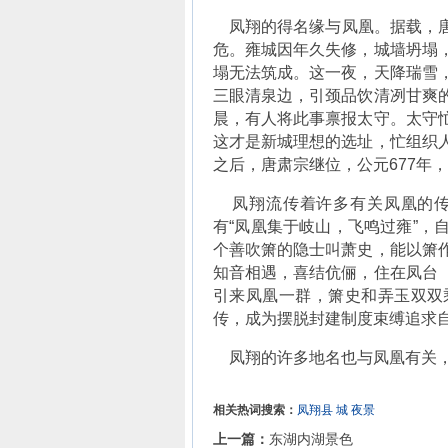
凤翔的得名缘与凤凰。据载，唐
危。雍城因年久失修，城墙坍塌
塌无法筑成。这一夜，天降瑞雪
三眼清泉边，引颈品饮清冽甘爽
晨，有人将此事禀报太守。太守
这才是新城理想的选址，忙组织
之后，唐肃宗继位，公元677年
凤翔流传着许多有关凤凰的传
有“凤凰集于岐山，飞鸣过雍”，
个善吹箫的隐士叫萧史，能以箫
知音相遇，喜结伉俪，住在凤台
引来凤凰一群，箫史和弄玉双双
传，成为摆脱封建制度束缚追求
凤翔的许多地名也与凤凰有关，
相关热词搜索：
凤翔县
城
夜景
上一篇：
东湖内湖景色