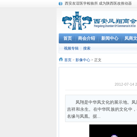
陕西最大独立实验室成立
笔蘸深情写凤翔
豆腐村里豆腐宴
凤翔城建迈新步
凤翔将撤县建区
首页
商会介绍
新闻中心
凤商
凤翔历史文化碑记
全国只有一个凤翔
视频专辑
|
搜索
张寒晖与“寒晖纸”
首页
>
影像中心
> 正文
写给华山论剑西凤酒
2012-07-
凤翔是中华凤文化的展示地。凤
吉祥和永生。在中华民族的文化中，
名缘与凤凰。据...