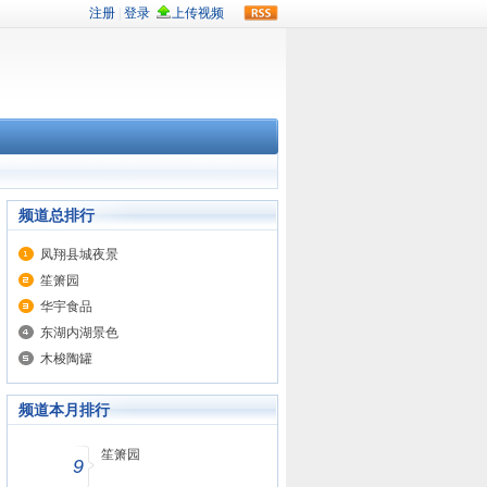
rss
频道总排行
凤翔县城夜景
笙箫园
华宇食品
东湖内湖景色
木梭陶罐
频道本月排行
笙箫园
9