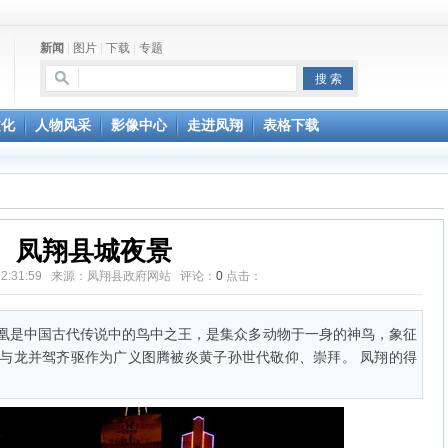
新闻
|
图片
|
下载
|
专题
文化
人物风采
影像中心
走进凤翔
表格下载
凤翔县城夜景
14 22:31:59 来源：凤翔县政府网站 评论：
0
点击：
凰是中国古代传说中的鸟中之王，是集众多动物于一身的神鸟，象征
与龙并驾齐驱作为广义图腾被炎黄子孙世代敬仰、崇拜。 凤翔的得