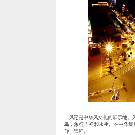
凤翔是中华凤文化的展示地。凤
鸟，象征吉祥和永生。在中华民
仰、崇拜。