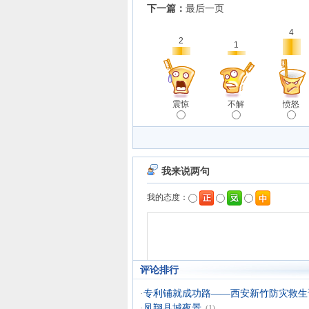
下一篇：
最后一页
4
2
1
震惊
不解
愤怒
评论排行
·
专利铺就成功路——西安新竹防灾救生设.
·
凤翔县城夜景
(1)