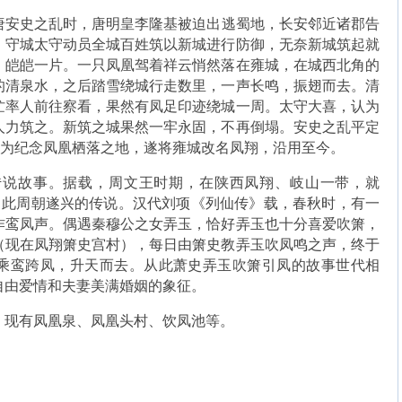
安史之乱时，唐明皇李隆基被迫出逃蜀地，长安邻近诸郡告
，守城太守动员全城百姓筑以新城进行防御，无奈新城筑起就
，皑皑一片。一只凤凰驾着祥云悄然落在雍城，在城西北角的
的清泉水，之后踏雪绕城行走数里，一声长鸣，振翅而去。清
忙率人前往察看，果然有凤足印迹绕城一周。太守大喜，认为
人力筑之。新筑之城果然一牢永固，不再倒塌。安史之乱平定
，为纪念凤凰栖落之地，遂将雍城改名凤翔，沿用至今。
说故事。据载，周文王时期，在陕西凤翔、岐山一带，就
自此周朝遂兴的传说。汉代刘项《列仙传》载，春秋时，有一
作鸾凤声。偶遇秦穆公之女弄玉，恰好弄玉也十分喜爱吹箫，
（现在凤翔箫史宫村），每日由箫史教弄玉吹凤鸣之声，终于
乘鸾跨凤，升天而去。从此萧史弄玉吹箫引凤的故事世代相
自由爱情和夫妻美满婚姻的象征。
现有凤凰泉、凤凰头村、饮凤池等。