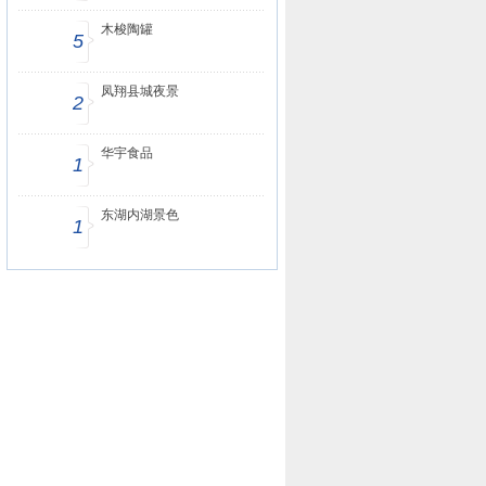
木梭陶罐
5
凤翔县城夜景
2
华宇食品
1
东湖内湖景色
1