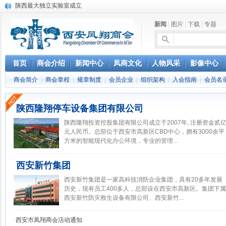
陕西最大独立实验室成立
笔蘸深情写凤翔
新闻
|
图片
|
下载
|
专题
豆腐村里豆腐宴
凤翔城建迈新步
凤翔将撤县建区
凤翔历史文化碑记
首页
商会介绍
新闻中心
凤商文化
人物风采
影像中心
全国只有一个凤翔
商会简介
|
商会章程
|
规章制度
|
会员企业
|
组织架构
|
入会指南
|
会员名
张寒晖与“寒晖纸”
写给华山论剑西凤酒
西安友谊医学检验所 成为陕西医改推动器
陕西隆翔停车设备集团有限公司
陕西隆翔投资控股集团有限公司成立于2007年, 注册资金贰
元人民币。总部位于西安市高新区CBD中心，拥有3000余平
方米的智能现代化办公环境，专业的管理...
西安新竹集团
西安新竹集团是一家高科技消防企业集团，具有20多年发展
历史，现有员工400多人，总部设在西安市高新区。集团下属
西安新竹防灾救生设备有限公司、西安新竹...
·
西安市凤翔商会活动通知