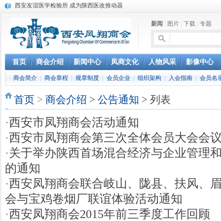
西安友谊医学检验所 成为陕西医改推动器
陕西最大独立实验室成立
新闻
|
图片
|
下载
|
专题
笔蘸深情写凤翔
豆腐村里豆腐宴
凤翔城建迈新步
凤翔将撤县建区
首页
商会介绍
新闻中心
凤商文化
人物风采
影像中心
凤翔历史文化碑记
商会简介
|
商会章程
|
规章制度
|
会员企业
|
组织架构
|
入会指南
|
会员名
全国只有一个凤翔
张寒晖与“寒晖纸”
首页
>
商会介绍
>
公告通知
> 列表
写给华山论剑西凤酒
·
西安市凤翔商会活动通知
·
西安市凤翔商会第三次全体会员大会会
·
关于举办陕西首场混合经济与企业管理
的通知
·
西安凤翔商会联合岐山、陇县、扶风、
会与宝鸡卷烟厂联谊体验活动通知
·
西安凤翔商会2015年前三季度工作回顾