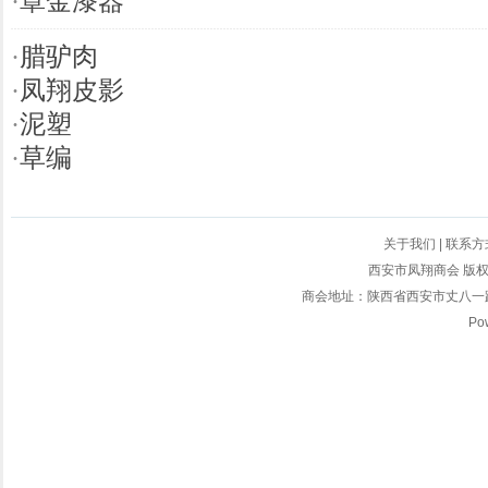
·
罩金漆器
·
腊驴肉
·
凤翔皮影
·
泥塑
·
草编
关于我们
|
联系方
西安市凤翔商会 版权所有
商会地址：陕西省西安市丈八一路2
Po