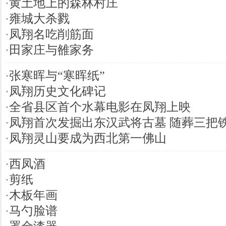
·
黄土地上的森林村庄
·
雍城大杀戮
·
凤翔名吃削筋面
·
田家庄与雒家务
·
张寒晖与“寒晖纸”
·
凤翔历史文化碑记
·
全省县区首个水幕电影在凤翔上映
·
凤翔首次发掘出东汉武将古墓 随葬三把
·
凤翔灵山要成为西北第一佛山
·
西凤酒
·
剪纸
·
木板年画
·
马勺脸谱