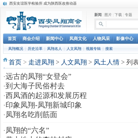
西安友谊医学检验所 成为陕西医改推动器
陕西最大独立实验室成立
新闻
|
图片
|
下载
|
专题
笔蘸深情写凤翔
豆腐村里豆腐宴
凤翔城建迈新步
凤翔将撤县建区
首页
商会介绍
新闻中心
凤商文化
人物风采
影像中心
凤翔历史文化碑记
凤翔概况
|
历史沿革
|
凤翔名人
|
人文凤翔
|
视频专辑
|
搜索
全国只有一个凤翔
张寒晖与“寒晖纸”
首页
>
走进凤翔
>
人文凤翔
>
风土人情
> 列
写给华山论剑西凤酒
·
远古的凤翔“女登会”
·
到大海子民俗村去
·
西凤酒的起源和发展历程
·
印象凤翔-凤翔新城印象
·
凤翔名吃削筋面
·
凤翔的“六名”