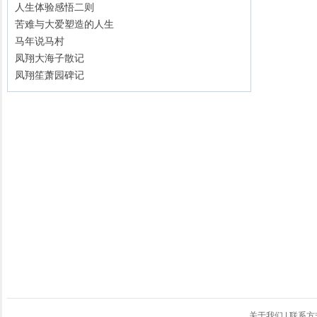
人生体验感悟二则
苦难与大爱塑造的人生
马年说马村
凤翔大海子散记
凤翔笙萧园碑记
关于我们
|
联系方