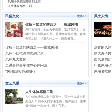
·
凤翔小伙把泥塑卖到北京
·
人生体验感悟二则
民俗文化
风土人情
更多>>
你所不知道的陕西之——雍城凤翔
凤翔古称雍，地处关中西部，宝鸡市东北，县
城距宝鸡市区44公里。是周秦发祥之地、嬴秦
创霸之区、华夏九州之一，陕西省首..
你所不知道的陕西之——雍城凤翔
远古的凤翔
凤翔小伙把泥塑卖到北京
到大海子民
凤翔九大文化
西凤酒的起
走进秦岭秦军儒静心休闲园
印象凤翔-
“凤翔四绝”绝在哪？
凤翔名吃削
文艺风采
更多>>
人生体验感悟二则
人生体验感悟二则卢新智一，我为什么成为养
生达人？ 前不久的东瀛之旅，也许是我一生中
最特殊的一次旅行，因为它不..