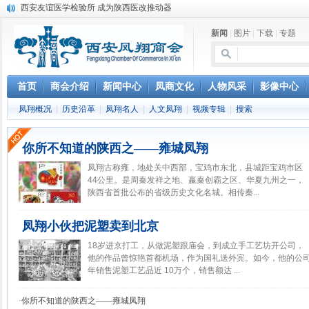
西安友谊医学检验所 成为陕西医改推动器
陕西最大独立实验室成立
新闻
|
图片
|
下载
|
专题
笔蘸深情写凤翔
豆腐村里豆腐宴
凤翔城建迈新步
凤翔将撤县建区
首页
商会介绍
新闻中心
凤商文化
人物风采
影像中心
凤翔历史文化碑记
凤翔概况
|
历史沿革
|
凤翔名人
|
人文凤翔
|
视频专辑
|
搜索
全国只有一个凤翔
张寒晖与“寒晖纸”
写给华山论剑西凤酒
你所不知道的陕西之——雍城凤翔
凤翔古称雍，地处关中西部，宝鸡市东北，县城距宝鸡市区
44公里。是周秦发祥之地、嬴秦创霸之区、华夏九州之一，
陕西省首批公布的省级历史文化名城。相传秦...
凤翔小伙把泥塑卖到北京
18岁进京打工，从做泥塑跟庙会，到成立手工艺坊开公司，
他的作品曾惊艳首都机场，作为国礼送外宾。如今，他的公
年销售泥塑工艺品近 10万个，销售额达 ...
·
你所不知道的陕西之——雍城凤翔